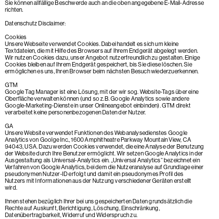
Sie können allfällige Beschwerde auch an die oben angegebene E-Mail-Adresse
richten.
Datenschutz Disclaimer:
Cookies
Unsere Webseite verwendet Cookies. Dabei handelt es sich um kleine
Textdateien, die mit Hilfe des Browsers auf Ihrem Endgerät abgelegt werden.
Wir nutzen Cookies dazu, unser Angebot nutzerfreundlich zu gestalten. Einige
Cookies bleiben auf Ihrem Endgerät gespeichert, bis Sie diese löschen. Sie
ermöglichen es uns, Ihren Browser beim nächsten Besuch wiederzuerkennen.
GTM
Google Tag Manager ist eine Lösung, mit der wir sog. Website-Tags über eine
Oberfläche verwalten können (und so z.B. Google Analytics sowie andere
Google-Marketing-Dienste in unser Onlineangebot einbinden). GTM direkt
verarbeitet keine personenbezogenen Daten der Nutzer.
GA
Unsere Website verwendet Funktionen des Webanalysedienstes Google
Analytics von Goolge Inc., 1600 Amphitheatre Parkway Mountain View, CA
94043, USA. Dazu werden Cookies verwendet, die eine Analyse der Benutzung
der Website durch Ihre Benutzer ermöglicht. Wir setzen Google Analytics in der
Ausgestaltung als Universal-Analytics ein. „Universal Analytics“ bezeichnet ein
Verfahren von Google Analytics, bei dem die Nutzeranalyse auf Grundlage einer
pseudonymen Nutzer-ID erfolgt und damit ein pseudonymes Profil des
Nutzers mit Informationen aus der Nutzung verschiedener Geräten erstellt
wird.
Ihnen stehen bezüglich Ihrer bei uns gespeicherten Daten grundsätzlich die
Rechte auf Auskunft, Berichtigung, Löschung, Einschränkung,
Datenübertragbarkeit, Widerruf und Widerspruch zu.