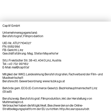
Captif GmbH
Unternehmensgegenstand:
Berufsfotograf, Filmproduktion
UID-Nr.: ATU77104027
FN: 558299d
FB-Gericht: Linz
Geschäftsführung: Mag. Stefan Mayerhofer
Sitz: Freistädter Str. 38-40, 4040 Linz, Austria
Tel:
+43 732 997182
E-Mail:
mail@captif.at
Mitglied der WKO, Landesinnung Berufsfotografen, Fachverband der Film- und
Musikwirtschaft
Berufsrecht: Gewerbeordnung www.ris.bka.gv.at
Behörde gem. ECG (E-Commerce Gesetz): Bezirkshauptmannschaft Linz
(Stadt)
Berufszweig: Berufsfotograf; Filmproduktion, inkl. der Herstellung von
Multimediaprod.
Verbraucher haben die Möglichkeit, Beschwerden an die Online-
Streitbeilegungsplattform der EU zu richten: http://ec.europa.eu/odr.